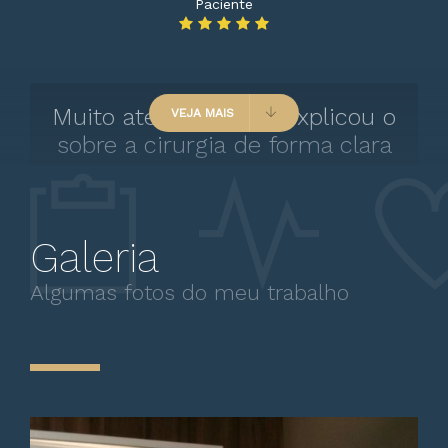
Paciente
Muito atencioso, me explicou o
VEJA MAIS
sobre a cirurgia de forma clara
Galeria
Algumas fotos do meu trabalho
Paciente
Ótimo atendimento e
profissionalismo competência