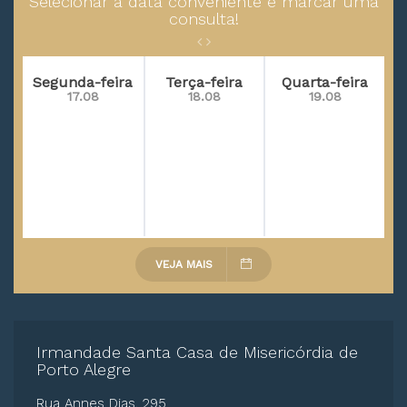
Selecionar a data conveniente e marcar uma
consulta!
Segunda-feira
Terça-feira
Quarta-feira
17.08
18.08
19.08
VEJA MAIS
Irmandade Santa Casa de Misericórdia de
Porto Alegre
Rua Annes Dias, 295