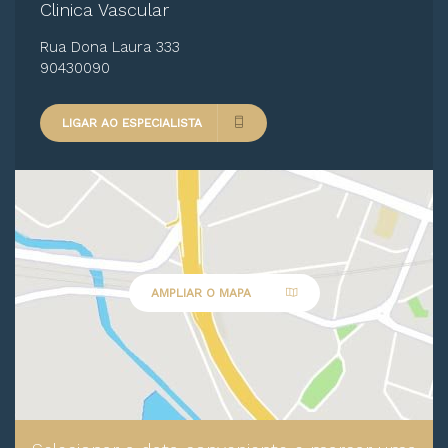
Clinica Vascular
Rua Dona Laura 333
90430090
LIGAR AO ESPECIALISTA
AMPLIAR O MAPA