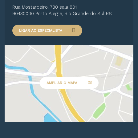
Rua Mostardeiro, 780 sala 801
90430000 Porto Alegre, Rio Grande do Sul RS
LIGAR AO ESPECIALISTA
AMPLIAR O MAPA