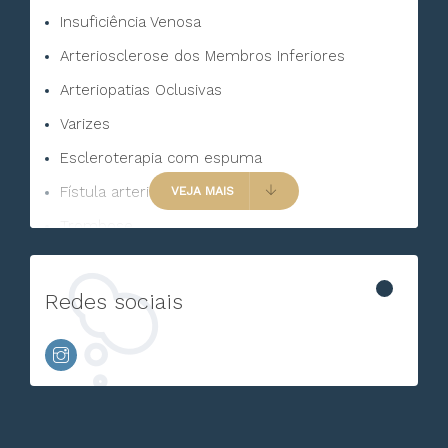
Insuficiência Venosa
Arteriosclerose dos Membros Inferiores
Arteriopatias Oclusivas
Varizes
Escleroterapia com espuma
Fístula arteriovenosa
VEJA MAIS
Trombose
Trombose Venosa
Lesões Das Artérias Carótidas
Redes sociais
Aneurisma da Aorta Abdominal
Aneurisma Aórtico
Linfedema
Tromboflebite