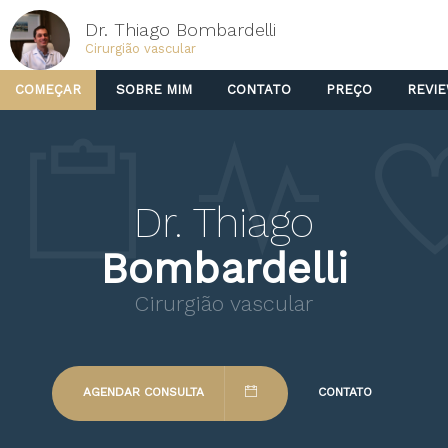
Dr. Thiago Bombardelli
Cirurgião vascular
COMEÇAR
SOBRE MIM
CONTATO
PREÇO
REVI
Dr. Thiago
Bombardelli
Cirurgião vascular
AGENDAR CONSULTA
CONTATO