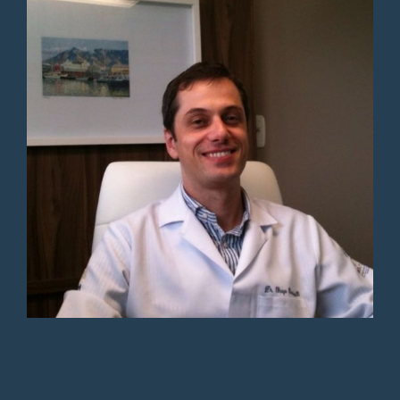
atendimento ba recepção
ótimo
Paciente
O Doutor Thiago, me passou
segurança e tranquilidade nas
explicações.